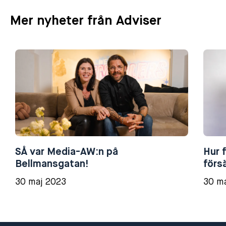
Mer nyheter från Adviser
SÅ var Media-AW:n på
Hur 
Bellmansgatan!
förs
30 maj 2023
30 m