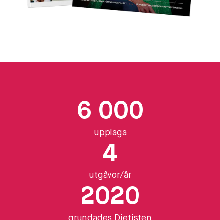
6 000
upplaga
4
utgåvor/år
2020
grundades Dietisten