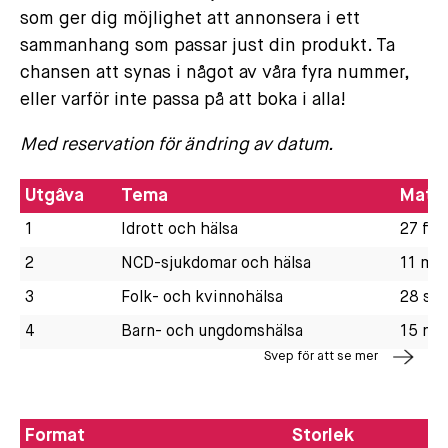
som ger dig möjlighet att annonsera i ett
sammanhang som passar just din produkt. Ta
chansen att synas i något av våra fyra nummer,
eller varför inte passa på att boka i alla!
Med reservation för ändring av datum.
Utgåva
Tema
Mater
1
Idrott och hälsa
27 feb
2
NCD-sjukdomar och hälsa
11 maj
3
Folk- och kvinnohälsa
28 se
4
Barn- och ungdomshälsa
15 no
Svep för att se mer
Format
Storlek